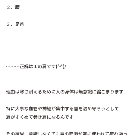
２、腰
３、足首
………正解は１の肩です(^^)/
理由は寒さ耐えるために人の身体は無意識に縮こまります
特に大事な血管や神経が集中する首を温め守ろうとして
肩がすくめて巻き肩になるんです
その結果 意識しなくても肩の筋肉が常に使われて疲れ凝っ