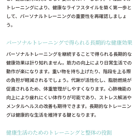
トレーニングにより、健康なライフスタイルを築く第一歩と
して、パーソナルトレーニングの重要性を再確認しましょ
う。
パーソナルトレーニングで得られる長期的な健康効果
パーソナルトレーニングを継続することで得られる長期的な
健康効果は計り知れません。筋力の向上により日常生活での
動作が楽になります。重い物を持ち上げたり、階段を上る際
の負担が軽減されるでしょう。代謝が活性化し、脂肪燃焼が
促進されるため、体重管理がしやすくなります。心肺機能の
向上により疲れにくい体作りが可能であり、ストレス解消や
メンタルヘルスの改善も期待できます。長期的なトレーニン
グは健康的な生活を維持する鍵となります。
健康生活のためのトレーニングと整体の役割