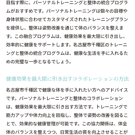
目指す際に、パーソナルトレーニングと整体の統合プログラ
ムがおすすめです。パーソナルトレーニングは個々の目標や
身体状態に合わせてカスタマイズされたトレーニングプラン
を提供し、整体は姿勢改善を通じて体のバランスを整えま
す。この融合プログラムは、健康効果を最大限に引き出し、
効率的に健康をサポートします。名古屋市千種区のトレーニ
ングと整体の統合プログラムは、健康な生活を手に入れるた
めの完璧な一歩となるでしょう。
健康効果を最大限に引き出すコラボレーションの方法
名古屋市千種区で健康な体を手に入れたい方へのアドバイス
です。パーソナルトレーニングと整体のコラボレーション
は、健康効果を最大限に引き出す方法です。トレーニングで
筋力アップや体力向上を目指し、整体で姿勢の改善を図るこ
とで、効果的な健康管理が可能です。この協力関係は、体全
体のバランスを整えつつ、日常生活の質を向上させることが