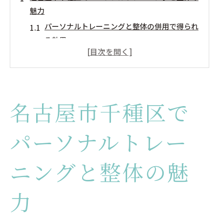
魅力
パーソナルトレーニングと整体の併用で得られ
る効果
千種区のパーソナルトレーニング専門施設の特
徴
整体で姿勢を改善しながらトレーニングの効果
を最大化
名古屋市千種区で
パーソナルトレーニングと整体の相乗効果とは
千種区で提供されるパーソナルトレーニングプ
パーソナルトレー
ログラムの例
健康維持に不可欠なパーソナルトレーニングと
ニングと整体の魅
整体の組み合わせ
パーソナルトレーニングで健康を手に入れる方法
力
名古屋市千種区でのパーソナルトレーニングの
始め方