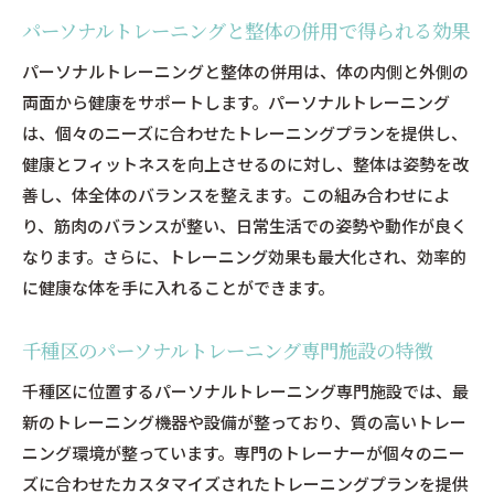
パーソナルトレーニングと整体の併用で得られる効果
トレーニング前に知っておきたい基礎知識
千種区で人気のパーソナルトレーニングプログ
パーソナルトレーニングと整体の併用は、体の内側と外側の
ラム
両面から健康をサポートします。パーソナルトレーニング
は、個々のニーズに合わせたトレーニングプランを提供し、
パーソナルトレーニングで達成できる健康目標
健康とフィットネスを向上させるのに対し、整体は姿勢を改
トレーニングと整体のコンビネーションで得ら
善し、体全体のバランスを整えます。この組み合わせによ
れるベネフィット
り、筋肉のバランスが整い、日常生活での姿勢や動作が良く
名古屋市千種区のトレーニング施設の選び方
なります。さらに、トレーニング効果も最大化され、効率的
整体とパーソナルトレーニングの融合で姿勢改善を
に健康な体を手に入れることができます。
実現
整体とパーソナルトレーニングが姿勢改善に与
千種区のパーソナルトレーニング専門施設の特徴
える影響
千種区に位置するパーソナルトレーニング専門施設では、最
千種区で受けられる姿勢改善プログラム
新のトレーニング機器や設備が整っており、質の高いトレー
トレーニング効果を高めるための整体技術
ニング環境が整っています。専門のトレーナーが個々のニー
姿勢改善のためのパーソナルトレーニングの重
ズに合わせたカスタマイズされたトレーニングプランを提供