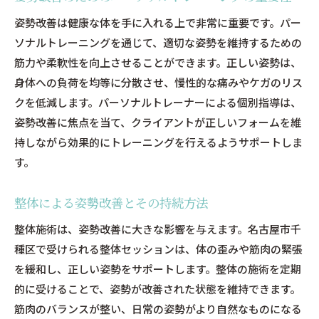
姿勢改善は健康な体を手に入れる上で非常に重要です。パー
ソナルトレーニングを通じて、適切な姿勢を維持するための
筋力や柔軟性を向上させることができます。正しい姿勢は、
身体への負荷を均等に分散させ、慢性的な痛みやケガのリス
クを低減します。パーソナルトレーナーによる個別指導は、
姿勢改善に焦点を当て、クライアントが正しいフォームを維
持しながら効果的にトレーニングを行えるようサポートしま
す。
整体による姿勢改善とその持続方法
整体施術は、姿勢改善に大きな影響を与えます。名古屋市千
種区で受けられる整体セッションは、体の歪みや筋肉の緊張
を緩和し、正しい姿勢をサポートします。整体の施術を定期
的に受けることで、姿勢が改善された状態を維持できます。
筋肉のバランスが整い、日常の姿勢がより自然なものになる