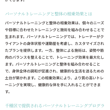
千種区での整体とトレーニング体験談
効率的なパーソナルトレーニングと整体のコラボレ
パーソナルトレーニングと整体の相乗効果とは
ーション
パーソナルトレーニングと整体の相乗効果は、個々のニーズ
パーソナルトレーニングと整体のコラボレーシ
や目標に合わせたトレーニングと施術を組み合わせることで
ョン例
生まれます。パーソナルトレーニングでは、トレーナーがク
千種区で効率的にトレーニングを行うための秘
ライアントの身体状態や運動歴を考慮し、カスタマイズされ
訣
たプランを提供します。一方、整体による施術は、姿勢や筋
整体とトレーニングの組み合わせで効率的に健
肉のバランスを整えることで、トレーニング効果を最大化し
康を目指す
ます。パーソナルトレーニングと整体を組み合わせること
で、身体全体の調和が促進され、健康的な生活を送るための
パーソナルトレーニングと整体のスケジューリ
土台が築かれます。この相乗効果により、より質の高いトレ
ングガイド
ーニングを実現し、健康的な体を手に入れることができま
名古屋市千種区でのトレーニングと整体の統合
す。
プログラム
健康効果を最大限に引き出すコラボレーション
千種区で提供されるパーソナルトレーニングプログラ
の方法