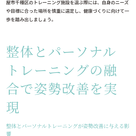
屋市千種区のトレーニング施設を選ぶ際には、自身のニーズ
や目標に合った場所を慎重に選定し、健康づくりに向けて一
歩を踏み出しましょう。
整体とパーソナル
トレーニングの融
合で姿勢改善を実
現
整体とパーソナルトレーニングが姿勢改善に与える影
響