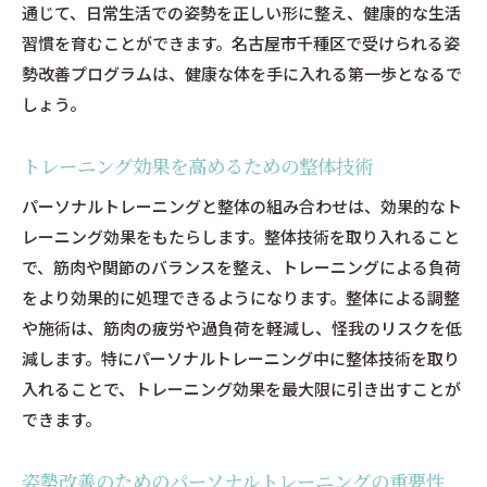
通じて、日常生活での姿勢を正しい形に整え、健康的な生活
習慣を育むことができます。名古屋市千種区で受けられる姿
勢改善プログラムは、健康な体を手に入れる第一歩となるで
しょう。
トレーニング効果を高めるための整体技術
パーソナルトレーニングと整体の組み合わせは、効果的なト
レーニング効果をもたらします。整体技術を取り入れること
で、筋肉や関節のバランスを整え、トレーニングによる負荷
をより効果的に処理できるようになります。整体による調整
や施術は、筋肉の疲労や過負荷を軽減し、怪我のリスクを低
減します。特にパーソナルトレーニング中に整体技術を取り
入れることで、トレーニング効果を最大限に引き出すことが
できます。
姿勢改善のためのパーソナルトレーニングの重要性