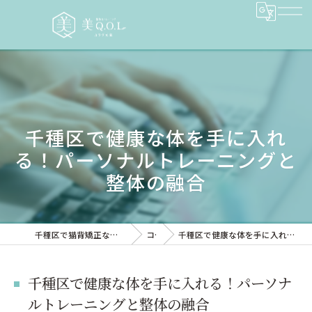
千種区で健康な体を手に入れ
る！パーソナルトレーニングと
整体の融合
千種区で猫背矯正なら整体トレーニングサロン 美QOL
コラム
千種区で健康な体を手に入れる！パーソナルトレーニングと整体の融合
千種区で健康な体を手に入れる！パーソナ
ルトレーニングと整体の融合