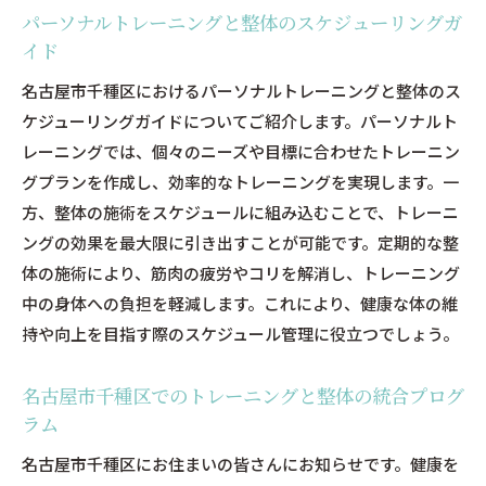
パーソナルトレーニングと整体のスケジューリングガ
イド
名古屋市千種区におけるパーソナルトレーニングと整体のス
ケジューリングガイドについてご紹介します。パーソナルト
レーニングでは、個々のニーズや目標に合わせたトレーニン
グプランを作成し、効率的なトレーニングを実現します。一
方、整体の施術をスケジュールに組み込むことで、トレーニ
ングの効果を最大限に引き出すことが可能です。定期的な整
体の施術により、筋肉の疲労やコリを解消し、トレーニング
中の身体への負担を軽減します。これにより、健康な体の維
持や向上を目指す際のスケジュール管理に役立つでしょう。
名古屋市千種区でのトレーニングと整体の統合プログ
ラム
名古屋市千種区にお住まいの皆さんにお知らせです。健康を