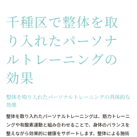
千種区で整体を取
り入れたパーソナ
ルトレーニングの
効果
整体を取り入れたパーソナルトレーニングの具体的な
効果
整体を取り入れたパーソナルトレーニングは、筋力トレーニ
ングや有酸素運動と組み合わせることで、身体のバランスを
整えながら効果的に健康をサポートします。整体による施術