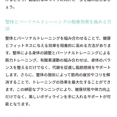
ょう。
整体とパーソナルトレーニングの相乗効果を高める方
法
整体とパーソナルトレーニングを組み合わせることで、健康
とフィットネスに与える効果を相乗的に高める方法がありま
す。整体による身体の調整とパーソナルトレーニングによる
筋力トレーニング、有酸素運動の組み合わせは、身体のバラ
ンスを整えるだけでなく、代謝を促進し脂肪燃焼をサポート
します。さらに、整体の施術によって筋肉の疲労やコリを解
消することで、トレーニングの効果を最大化することができ
ます。この綿密なプランニングにより、健康状態や体力向上
だけでなく、美しいボディラインを手に入れるサポートが可
能となります。