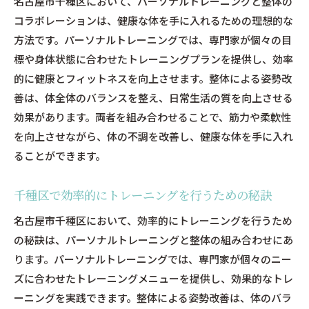
名古屋市千種区において、パーソナルトレーニングと整体の
コラボレーションは、健康な体を手に入れるための理想的な
方法です。パーソナルトレーニングでは、専門家が個々の目
標や身体状態に合わせたトレーニングプランを提供し、効率
的に健康とフィットネスを向上させます。整体による姿勢改
善は、体全体のバランスを整え、日常生活の質を向上させる
効果があります。両者を組み合わせることで、筋力や柔軟性
を向上させながら、体の不調を改善し、健康な体を手に入れ
ることができます。
千種区で効率的にトレーニングを行うための秘訣
名古屋市千種区において、効率的にトレーニングを行うため
の秘訣は、パーソナルトレーニングと整体の組み合わせにあ
ります。パーソナルトレーニングでは、専門家が個々のニー
ズに合わせたトレーニングメニューを提供し、効果的なトレ
ーニングを実践できます。整体による姿勢改善は、体のバラ