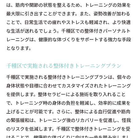
は、筋肉や関節の状態を整えるため、トレーニングの効果を
最大限に引き出すことができます。また、姿勢改善が加わる
ことで、日常生活での疲れやストレスも軽減され、より快適
な生活が送れるでしょう。千種区での整体付きパーソナルト
レーニングは、健康的な体づくりをサポートする強力な手段
となります。
千種区で実施される整体付きトレーニングプラン
千種区で実施される整体付きトレーニングプランは、個々の
身体状態や目標に合わせてカスタマイズされたトレーニング
を提供します。整体セラピーによる施術を取り入れること
で、トレーニング時の身体の負担を軽減し、効率的に成果を
上げることが可能です。さらに、整体による血行促進や筋肉
の緊張緩和は、トレーニング後のリカバリーを促進し、怪我
のリスクを低減します。千種区で整体付きトレーニングを受
けることで、健康的な体づくりに向けた一歩を踏み出しまし